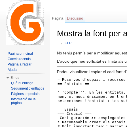
Pàgina
Discussió
Mostra la font per 
←
GLPI
Dreceres ràpides:
navegació
,
cerca
No teniu permís per a modificar aquest
Pàgina principal
Canvis recents
L'acció que heu soŀlicitat es limita als 
Pàgina a l'atzar
Ajuda
Podeu visualitzar i copiar el codi font 
Eines
Què hi enllaça
Seguiment d'enllaços
Pàgines especials
Informació de la
pàgina