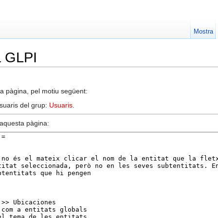
Mostra
a GLPI
a pàgina, pel motiu següent:
usuaris del grup:
Usuaris
.
d’aquesta pàgina: